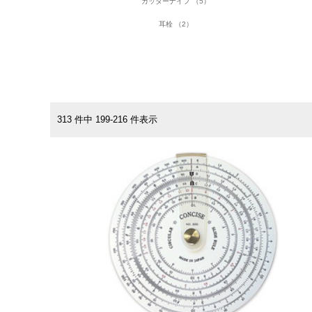
カッターナイフ （5）
耳栓 （2）
313 件中 199-216 件表示