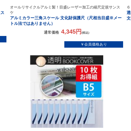
オールリサイクルアルミ製！目盛レーザー加工の縮尺定規サンス
６
レス
ケ
透
アルミカラー三角スケール 文化財保護尺（尺相当目盛※メー
文
トル法ではありません）
4,345円
通常価格
(税込)