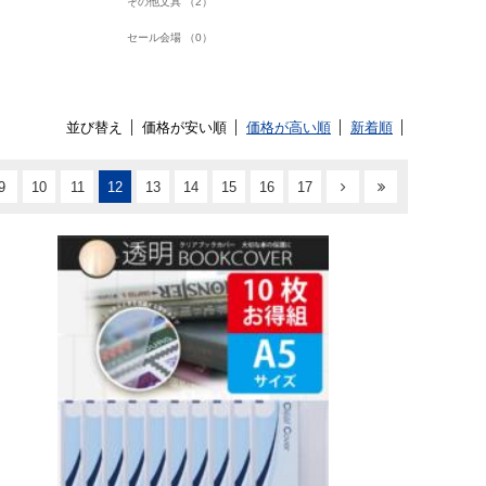
その他文具 （2）
セール会場 （0）
並び替え
価格が安い順
価格が高い順
新着順
9
10
11
12
13
14
15
16
17