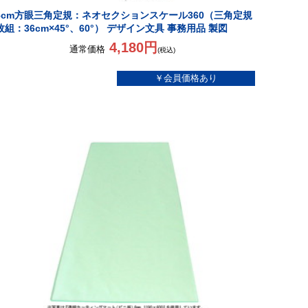
6cm方眼三角定規：ネオセクションスケール360（三角定規
枚組：36cm×45°、60°） デザイン文具 事務用品 製図
4,180円
通常価格
(税込)