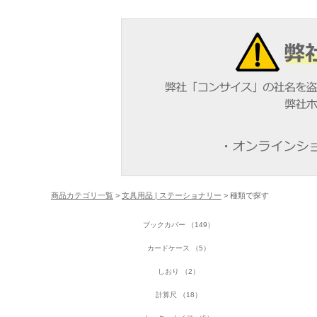
商品カテゴリ一覧
>
文具用品 | ステーショナリー
> 種類で探す
ブックカバー （149）
カードケース （5）
しおり （2）
計算尺 （18）