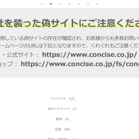
ペンケース （12）
IDカードケース （2）
財布 （3）
定規 （68）