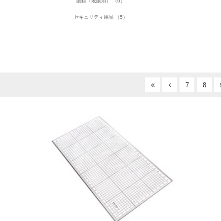
眼鏡（老眼用） （0）
セキュリティ用品 （5）
7
8