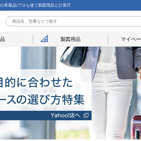
能の革製品/プロも使う製図用品と計算尺
用品
製図用品
マイペー