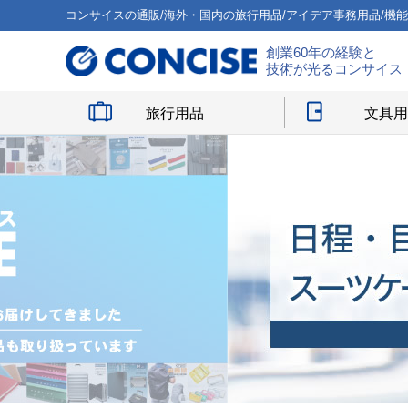
コンサイスの通販/海外・国内の旅行用品/アイデア事務用品/機
創業60年の経験と
技術が光るコンサイス
旅行用品
文具