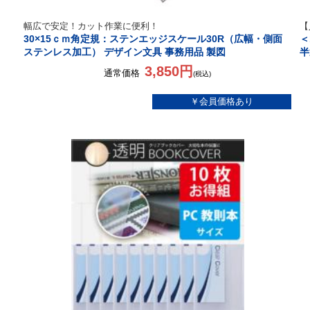
幅広で安定！カット作業に便利！
【
30×15ｃｍ角定規：ステンエッジスケール30R（広幅・側面
＜
ステンレス加工） デザイン文具 事務用品 製図
半
3,850円
通常価格
(税込)