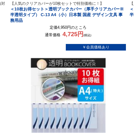
格対
【人気のクリアカバーが10枚セットで特別価格に！】
【
＜10枚お得セット＞透明ブックカバー（厚手クリアカバー※
＜
半透明タイプ） C-13 A4（小）日本製 国産 デザイン文具 事
半
務用品
定価4,950円のところ
4,725円
通常価格
(税込)