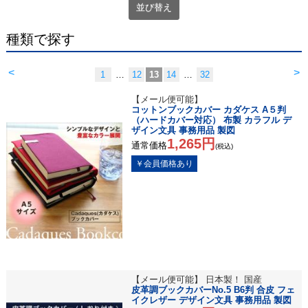
並び替え
種類で探す
<
>
1
…
12
13
14
…
32
【メール便可能】
コットンブックカバー カダケス A５判
（ハードカバー対応） 布製 カラフル デ
ザイン文具 事務用品 製図
1,265円
通常価格
(税込)
【メール便可能】 日本製！ 国産
皮革調ブックカバーNo.5 B6判 合皮 フェ
イクレザー デザイン文具 事務用品 製図