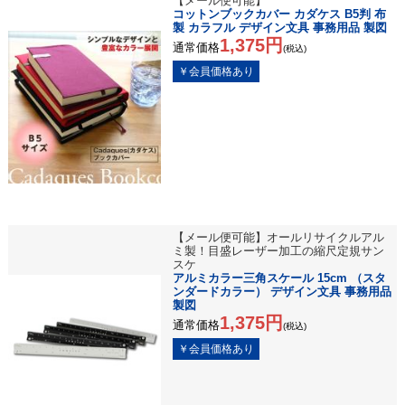
【メール便可能】
コットンブックカバー カダケス B5判 布
製 カラフル デザイン文具 事務用品 製図
1,375円
通常価格
(税込)
【メール便可能】オールリサイクルアル
ミ製！目盛レーザー加工の縮尺定規サン
スケ
アルミカラー三角スケール 15cm （スタ
ンダードカラー） デザイン文具 事務用品
製図
1,375円
通常価格
(税込)