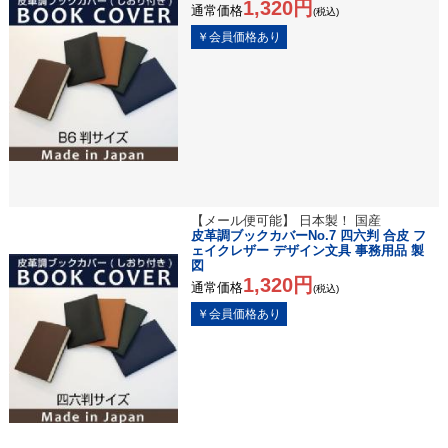
1,320円
通常価格
(税込)
【メール便可能】 日本製！ 国産
皮革調ブックカバーNo.7 四六判 合皮 フ
ェイクレザー デザイン文具 事務用品 製
図
1,320円
通常価格
(税込)